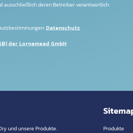
ind ausschließlich deren Betreiber verantwortlich.
chutzbestimmungen:
Datenschutz
.
AGB) der Lornamead GmbH
Sitema
Dry und unsere Produkte.
Produkte