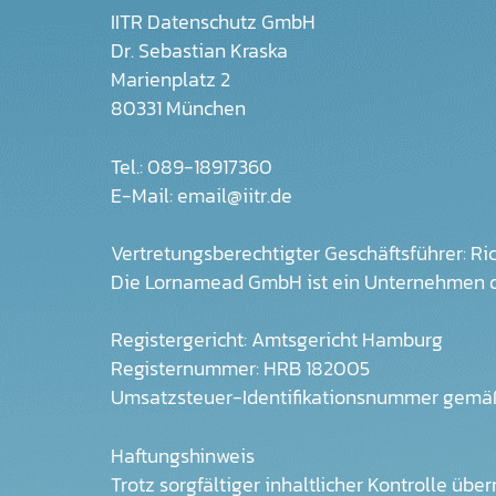
IITR Datenschutz GmbH
Dr. Sebastian Kraska
Marienplatz 2
80331 München
Tel.: 089-18917360
E-Mail: email@iitr.de
Vertretungsberechtigter Geschäftsführer: Ri
Die Lornamead GmbH ist ein Unternehmen 
Registergericht: Amtsgericht Hamburg
Registernummer: HRB 182005
Umsatzsteuer-Identifikationsnummer gemäß
Haftungshinweis
Trotz sorgfältiger inhaltlicher Kontrolle üb